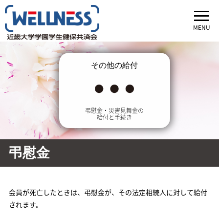
MENU
その他の給付
弔慰金・災害見舞金の
給付と手続き
弔慰金
会員が死亡したときは、弔慰金が、その法定相続人に対して給付
されます。