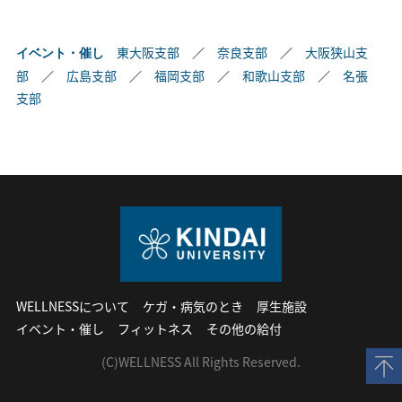
東大阪支部
／
奈良支部
／
大阪狭山支
イベント・催し
部
／
広島支部
／
福岡支部
／
和歌山支部
／
名張
支部
WELLNESSについて
ケガ・病気のとき
厚生施設
イベント・催し
フィットネス
その他の給付
(C)WELLNESS All Rights Reserved.